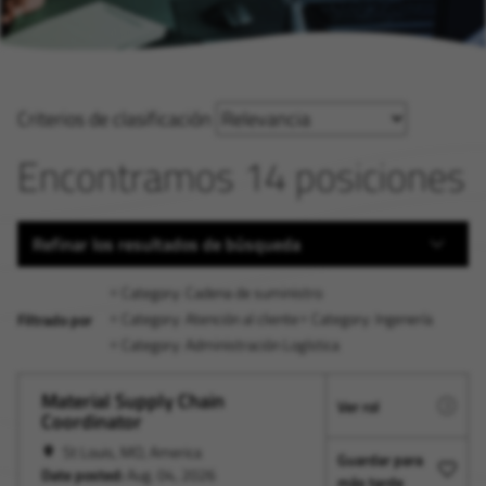
Criterios de clasificación
Encontramos 14 posiciones
Refinar los resultados de búsqueda
Category: Cadena de suministro
Category: Atención al cliente
Category: Ingenería
Filtrado por
Category: Administración Logística
Material Supply Chain
Ver rol
Coordinator
St Louis, MO, America
Guardar para
Date posted:
Aug. 04, 2026
más tarde