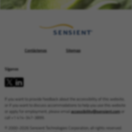
Contáctenos
Sitemap
Síganos
If you want to provide feedback about the accessibility of this website,
or if you want to discuss accommodations to help you use this website
or apply for employment, please email
accessibility@sensient.com
or
call +1 414-347-3899.
© 2000-2026 Sensient Technologies Corporation, all rights reserved.