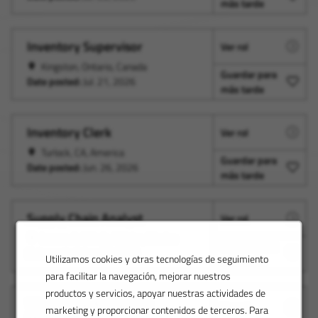
más tarde
Inventory Supervisor
Ver rol
Kingston, Ontario, Canada
Guardar para
Date posted:
Jul. 21, 2026
más tarde
Inventory Clerk
Ver rol
Turlock, CA, America
Guardar para
Date posted:
Jun. 26, 2026
más tarde
Supply Chain Analyst
Ver rol
Lerma de Villada, México, Mexico
Guardar para
Date posted:
Jun. 25, 2026
Utilizamos cookies y otras tecnologías de seguimiento
más tarde
para facilitar la navegación, mejorar nuestros
productos y servicios, apoyar nuestras actividades de
Warehouse & Logistics
Ver rol
marketing y proporcionar contenidos de terceros. Para
Manager