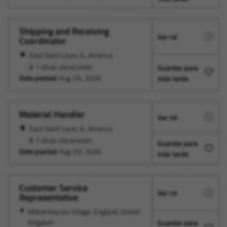
Shipping and Receiving
Ver rol
Coordinator
East Saint Louis, IL, America
& 1 otras ubicaciones
Guardar para
Date posted:
Aug. 04, 2026
más tarde
Material Handler
Ver rol
East Saint Louis, IL, America
& 1 otras ubicaciones
Guardar para
Date posted:
Aug. 03, 2026
más tarde
Customer Service
Ver rol
Representative
Milton Keynes Village, England, United
Kingdom
Guardar para