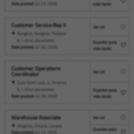
Date posted:
Jul. 23, 2026
más tarde
Customer Service Rep II
Ver rol
Bangkok, Bangkok, Thailand
& 1 otras ubicaciones
Guardar para
Date posted:
Jul. 30, 2026
más tarde
Customer Operations
Ver rol
Coordinator
East Saint Louis, IL, America
& 1 otras ubicaciones
Guardar para
Date posted:
Jul. 28, 2026
más tarde
Warehouse Associate
Ver rol
Kingston, Ontario, Canada
Guardar para
Date posted:
Jul. 22, 2026