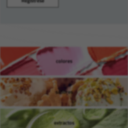
Regístrese
colores
(Se abre en una ventana nue
sabores
(Se abre en una ventana nue
extractos
(Se abre en una ventana nue