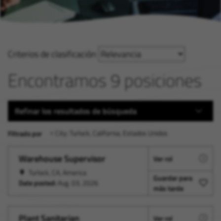
Criterios de clasificación
Encontramos 9 posiciones
Refinar los resultados de búsqueda
City: Turlock, California, Estados Unidos
Filtrado por
Warehouse Supervisor
Ver rol
Turlock, CA, America
Guardar para
Date posted:
Aug. 03, 2026
más tarde
Plant Sanitarian
Ver rol