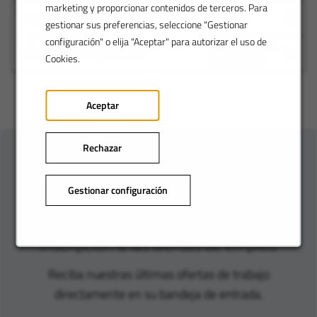
marketing y proporcionar contenidos de terceros. Para
Demand Planner
Ver rol
gestionar sus preferencias, seleccione "Gestionar
Turlock, CA, America
configuración" o elija "Aceptar" para autorizar el uso de
Guardar para
Date posted:
May. 29, 2026
Cookies.
más tarde
Aceptar
Rechazar
sea el primero en
enterarse:
Gestionar configuración
Inscripción a las alertas de empleo
Reciba nuestras últimas ofertas de trabajo
directamente en su bandeja de entrada.