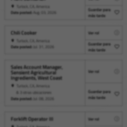
Turlock, CA, America
Guardar para
Date posted:
Aug. 03, 2026
más tarde
Chili Cooker
Ver rol
Turlock, CA, America
Guardar para
Date posted:
Jul. 31, 2026
más tarde
Sales Account Manager,
Ver rol
Sensient Agricultural
Ingredients, West Coast
Turlock, CA, America
Guardar para
& 3 otras ubicaciones
más tarde
Date posted:
Jul. 08, 2026
Forklift Operator III
Ver rol
Turlock, CA, America