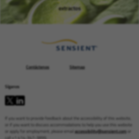
extractos
(Se abre en una ventana nue
Contáctenos
Sitemap
Síganos
If you want to provide feedback about the accessibility of this website,
or if you want to discuss accommodations to help you use this website
or apply for employment, please email
accessibility@sensient.com
or
call +1 414-347-3899.