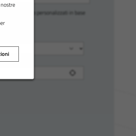
e nostre
e avvisi di lavoro personalizzati in base
per
zioni