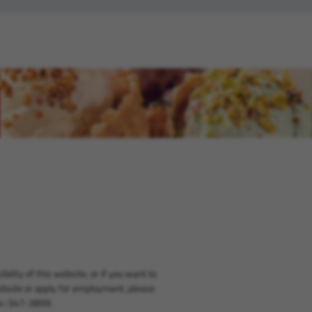
aromi
)
(si apre in una nuova finestra
bility of this website, or if you want to
bsite or apply for employment, please
14-347-3899.