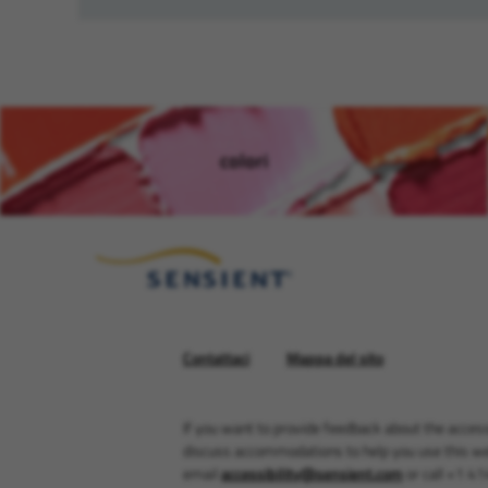
colori
(si apre in una nuova finestra
Contattaci
Mappa del sito
If you want to provide feedback about the accessi
discuss accommodations to help you use this we
email
accessibility@sensient.com
or call +1 4