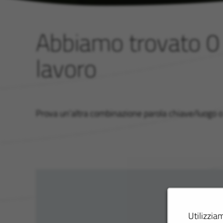
Abbiamo trovato 0 
lavoro
Prova un'altra combinazione parola chiave/luogo o es
Utilizzia