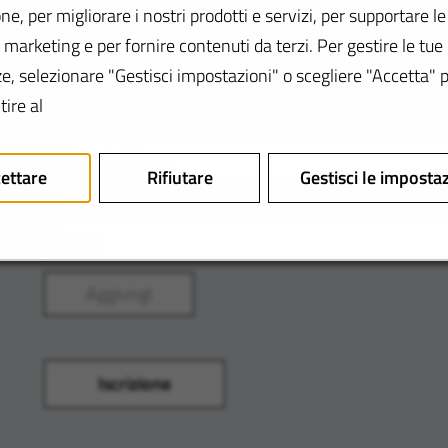
ne, per migliorare i nostri prodotti e servizi, per supportare l
Inserisca la sua località e le sue preferenze per ricever
i marketing e per fornire contenuti da terzi. Per gestire le tue
alle sue competenze.
e, selezionare "Gestisci impostazioni" o scegliere "Accetta" 
ire al
Categoria
ettare
Rifiutare
Gestisci le imposta
Luogo
Aggiungi
Iscrizione