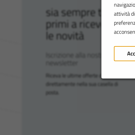
navigazio
sia sempre tra i
attività d
primi a ricevere
preferenz
le novità
acconsent
Iscrizione alla nostra
Acc
newsletter
Riceva le ultime offerte di lavoro
direttamente nella sua casella di
posta.