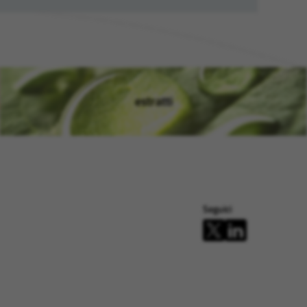
estratti
)
(si apre in una nuova finestra
Seguici