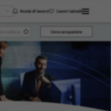
Avvisi di lavoro
Lavori salvati
Cerca occupazione