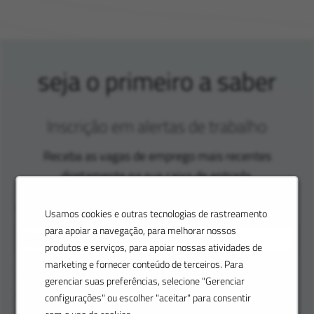
seja o primeiro a saber
Inscrição em alertas de trabalho
Receba as vagas de emprego mais recentes
diretamente na sua caixa de entrada.
Endereço de e-mail
Usamos cookies e outras tecnologias de rastreamento
para apoiar a navegação, para melhorar nossos
produtos e serviços, para apoiar nossas atividades de
marketing e fornecer conteúdo de terceiros. Para
Personalize seus alertas. Insira sua localização e
gerenciar suas preferências, selecione "Gerenciar
preferências para receber alertas de trabalho
configurações" ou escolher "aceitar" para consentir
personalizados adaptados às suas habilidades.