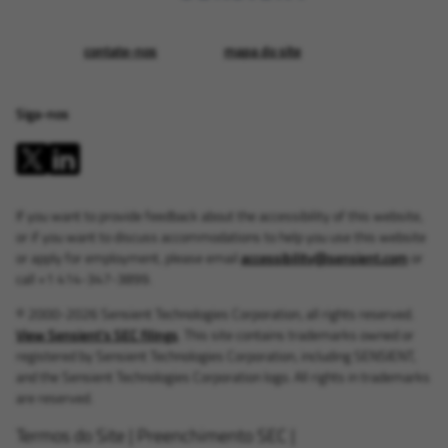
contate-nos
mapa do site
Siga-nos
If you want to provide feedback about the accessibility of this website,
or if you want to discuss accommodations to help you use this website
or apply for employment, please email
accessibility@sensient.com
or
call +1 414-347-3899.
© 2000-2026 Sensient Technologies Corporation, all rights reserved.
View Sensient's SEC filings
. This site contains trademarks owned or
registered by Sensient Technologies Corporation, including SENSIENT,
and the Sensient Technologies Corporation logo. All rights in trademarks
are reserved.
Termos do Site
|
Preenchimento SEC
|