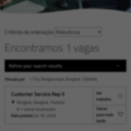
Critérios de ordenação
Encontramos 1 vagas
Refine your search results
City: Banguecoque, Bangkok, Tailândia
Filtrado por
Ver
Customer Service Rep II
trabalho
Bangkok, Bangkok, Thailand
Salvar
& 1 outras localizações
para mais
Date posted:
Jul. 30, 2026
tarde