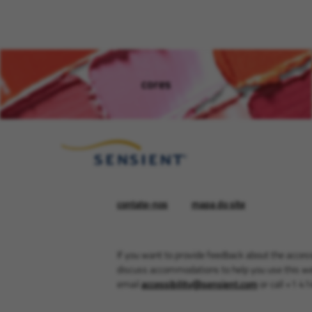
cores
(opens in new window)
contate-nos
mapa do site
If you want to provide feedback about the accessi
discuss accommodations to help you use this we
email
accessibility@sensient.com
or call +1 4