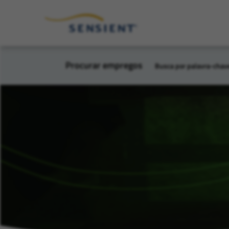
Procurar empregos
Busca por palavra-chav