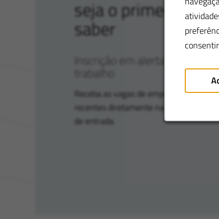
navegação
seja o primeiro a
atividade
saber
preferênc
consentir
Inscrição em alertas de
trabalho
Ac
Receba as vagas de emprego mais
recentes diretamente na sua caixa
de entrada.