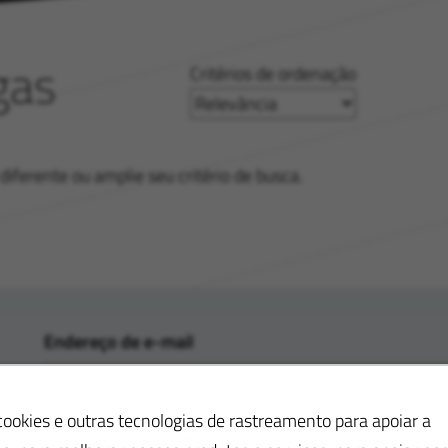
gas
Critérios de ordenação
ferente ou amplie seu critério de busca.
Endereço de e-mail
okies e outras tecnologias de rastreamento para apoiar a
Personalize seus alertas. Insira sua localização e pref