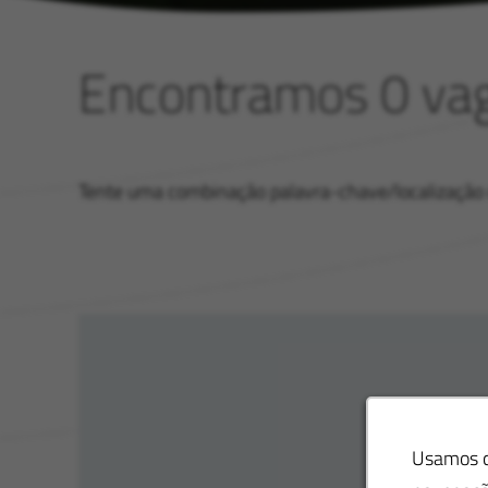
Encontramos 0 va
Tente uma combinação palavra-chave/localização di
Usamos co