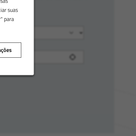
ssas
iar suas
r" para
ações