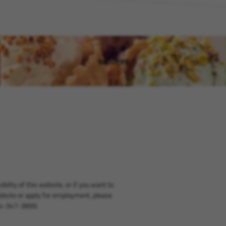
sabores
(opens in new window)
bility of this website, or if you want to
bsite or apply for employment, please
14-347-3899.