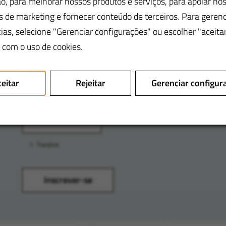
, para melhorar nossos produtos e serviços, para apoiar no
personalizados adaptados às suas habilidades.
s de marketing e fornecer conteúdo de terceiros. Para gerenc
ias, selecione "Gerenciar configurações" ou escolher "aceita
Categoria de emprego
 com o uso de cookies.
Localização
eitar
Rejeitar
Gerenciar configur
Adicionar
Flandres
Inscrever-se