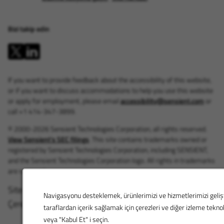
Bizi takip edin
If you want to provide feedback about the accessibility of this website,
or if you want to discuss accommodations to help you use this website
or apply for employment, please email
accessibility@sensient.com
or
call +1 414-347-3899.
© 2000-2026 Sensient Technologies Corporation, all rights reserved.
View Sensient's SEC filings
. This site contains trademarks owned or
registered by Sensient Technologies Corporation, including SENSIENT,
and the Sensient Technologies Corporation logo. All rights in trademarks
are reserved.
Site Şartları
|
SEC Raporları
|
Gizlilik Politikası
|
Navigasyonu desteklemek, ürünlerimizi ve hizmetlerimizi geli
Çerez Yönetimi
taraflardan içerik sağlamak için çerezleri ve diğer izleme teknoloj
veya "Kabul Et" i seçin.