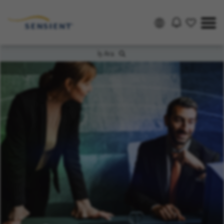
İş Ara