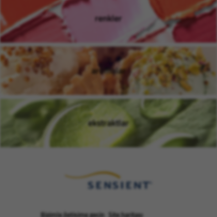
renkler
(opens in new window)
aromalar
(opens in new window)
ekstraktlar
(opens in new window)
Bizimle iletişime geçin
Site haritası