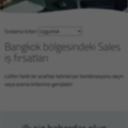
Sıralama kriteri
Bangkok bölgesindeki Sales
iş fırsatları
Lütfen farklı bir anahtar kelime/yer kombinasyonu seçin
veya arama kriterinizi genişletin