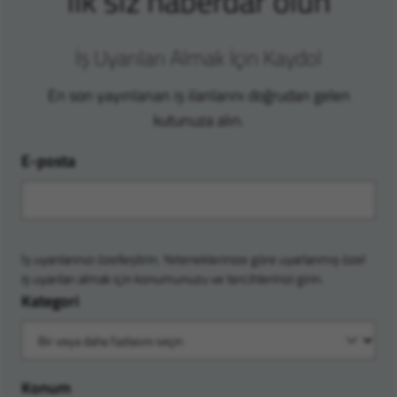
ilk siz haberdar olun
İş Uyarıları Almak İçin Kaydol
En son yayınlanan iş ilanlarını doğrudan gelen
kutunuza alın.
E-posta
İş uyarılarınızı özelleştirin. Yeteneklerinize göre uyarlanmış özel
iş uyarıları almak için konumunuzu ve tercihlerinizi girin.
Kategori
Konum