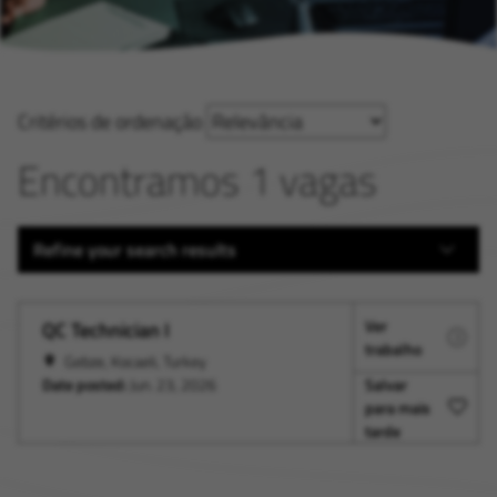
Critérios de ordenação
Encontramos 1 vagas
Refine your search results
Ver
QC Technician I
trabalho
Gebze, Kocaeli, Turkey
Date posted:
Jun. 23, 2026
Salvar
para mais
tarde