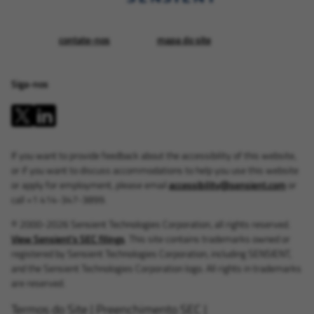
contate-nos
mapa do site
Siga-nos
If you want to provide feedback about the accessibility of this website,
or if you want to discuss accommodations to help you use this website
or apply for employment, please email
accessibility@sensient.com
or
call +1 414-347-3899.
© 2000-2026 Sensient Technologies Corporation, all rights reserved.
View Sensient's SEC filings
. This site contains trademarks owned or
registered by Sensient Technologies Corporation, including SENSIENT,
and the Sensient Technologies Corporation logo. All rights in trademarks
are reserved.
Termos do Site
|
Preenchimento SEC
|