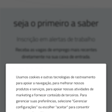
seja o primeiro a saber
Inscrição em alertas de trabalho
Receba as vagas de emprego mais recentes
diretamente na sua caixa de entrada.
Endereço de e-mail
Usamos cookies e outras tecnologias de rastreamento
para apoiar a navegação, para melhorar nossos
produtos e serviços, para apoiar nossas atividades de
Personalize seus alertas. Insira sua localização e
marketing e fornecer conteúdo de terceiros. Para
preferências para receber alertas de trabalho
gerenciar suas preferências, selecione "Gerenciar
personalizados adaptados às suas habilidades.
configurações" ou escolher "aceitar" para consentir