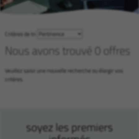
Critères de tri
Nous avons trouvé 0 offres
Veuillez saisir une nouvelle recherche ou élargir vos
critères.
soyez les premiers