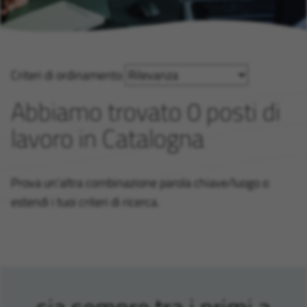
Criteri di ordinamento
Abbiamo trovato 0 posti di
lavoro in Catalogna
Prova un'altra combinazione parola chiave/luogo o
estendi i tuoi criteri di ricerca.