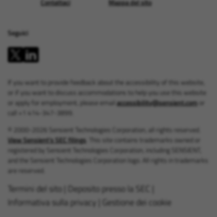
Contattaci
Mappa del sito
Seguici
If you want to provide feedback about the accessibility of this website,
or if you want to discuss accommodations to help you use this website
or apply for employment, please email
accessibility@sensient.com
or
call +1 414-347-3899.
© 2000-2026 Sensient Technologies Corporation, all rights reserved.
View Sensient's SEC filings
. This site contains trademarks owned or
registered by Sensient Technologies Corporation, including SENSIENT,
and the Sensient Technologies Corporation logo. All rights in trademarks
are reserved.
Termini del sito
|
Deposito presso la SEC
|
Informativa sulla privacy
|
Gestione dei cookie