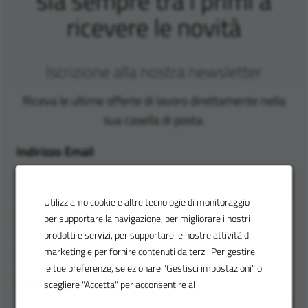
sia sempre tra i primi a
ricevere le novità
Iscrizione alla nostra newsletter
Riceva le ultime offerte di lavoro direttamente nella
sua casella di posta.
Indirizzo Email
Utilizziamo cookie e altre tecnologie di monitoraggio
Inserisca la sua località e le sue preferenze per ricevere
per supportare la navigazione, per migliorare i nostri
avvisi di lavoro personalizzati in base alle sue
prodotti e servizi, per supportare le nostre attività di
competenze.
marketing e per fornire contenuti da terzi. Per gestire
le tue preferenze, selezionare "Gestisci impostazioni" o
Categoria
scegliere "Accetta" per acconsentire al