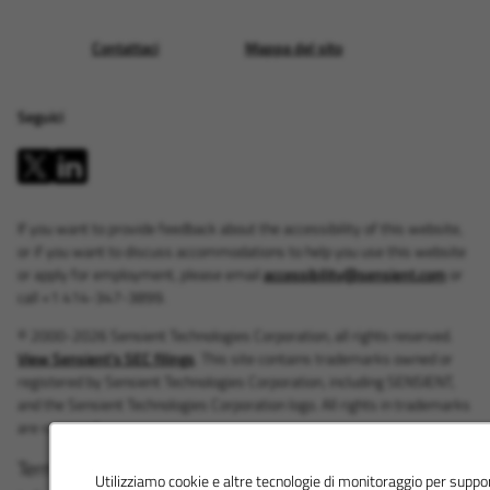
Contattaci
Mappa del sito
Seguici
If you want to provide feedback about the accessibility of this website,
or if you want to discuss accommodations to help you use this website
or apply for employment, please email
accessibility@sensient.com
or
call +1 414-347-3899.
© 2000-2026 Sensient Technologies Corporation, all rights reserved.
View Sensient's SEC filings
. This site contains trademarks owned or
registered by Sensient Technologies Corporation, including SENSIENT,
and the Sensient Technologies Corporation logo. All rights in trademarks
are reserved.
Termini del sito
|
Deposito presso la SEC
|
Utilizziamo cookie e altre tecnologie di monitoraggio per support