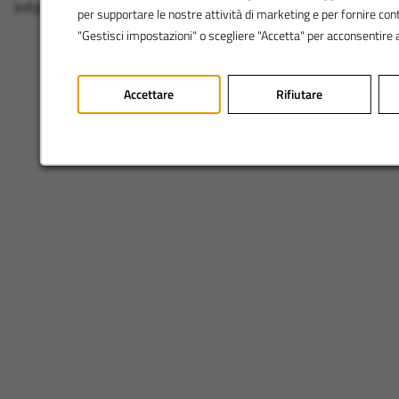
Informativa sulla privacy
|
Gestione dei cookie
per supportare le nostre attività di marketing e per fornire cont
"Gestisci impostazioni" o scegliere "Accetta" per acconsentire 
Accettare
Rifiutare