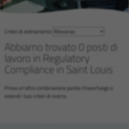
Criteri di ordinamento
Abbiamo trovato 0 posti di
lavoro in Regulatory
Compliance in Saint Louis
Prova un'altra combinazione parola chiave/luogo o
estendi i tuoi criteri di ricerca.