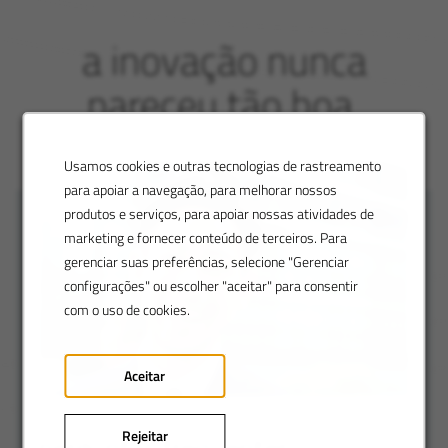
a inovação nunca
pareceu tão boa
Usamos cookies e outras tecnologias de rastreamento
para apoiar a navegação, para melhorar nossos
produtos e serviços, para apoiar nossas atividades de
marketing e fornecer conteúdo de terceiros. Para
gerenciar suas preferências, selecione "Gerenciar
configurações" ou escolher "aceitar" para consentir
com o uso de cookies.
Aceitar
Rejeitar
perguntas frequentes