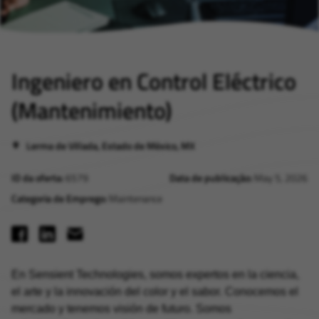
Ingeniero en Control Eléctrico
(Mantenimiento)
Lerma de Villada, Estado de México, MX
ID da oferta
6579
Data de publicação
May 5, 2026
Categoria de Emprego
Maintenance
En Sensient Technologies, somos expertos en la ciencia,
el arte y la innovación del color y el sabor. Conocemos el
mercado y tenemos visión de futuro. Somos