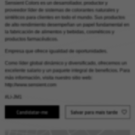
Sensient Colors es un desarrollador, productor y
proveedor líder de sistemas de colorantes naturales y
sintéticos para clientes en todo el mundo. Sus productos
de alto rendimiento desempeñan un papel fundamental en
la fabricación de alimentos y bebidas, cosméticos y
productos farmacéuticos.
Empresa que ofrece igualdad de oportunidades.
Como líder global dinámico y diversificado, ofrecemos un
excelente salario y un paquete integral de beneficios. Para
más información, visita nuestro sitio web:
http://www.sensient.com
#LI-JM1
Candidatar-me
Salvar para mais tarde