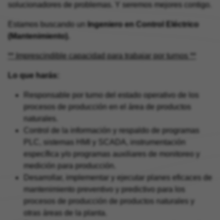
solucionadores de problemas. Y seremos mejores contigo.
Estamos buscando un
Ingeniero en Control Eléctrico
(Mantenimiento).
** Imprescindible capacidad para trabajar por turnos **
Lo que harás:
Responsable por turno del estado operativo de los
procesos de producción en el área de productos
naturales.
Control de la información y respaldo de programas
PLC, sistemas HMI y SCADA, instrumentación
específica y/o programas auxiliares de monitoreo y
medición para producción.
Desarrollar, implementar y ejecutar planes eficaces de
mantenimiento preventivo y predictivo para los
procesos de producción de productos naturales y
otras áreas de la planta.