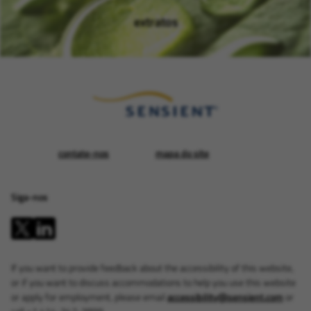
extratos
(opens in new window)
contate-nos
mapa do site
Siga-nos
If you want to provide feedback about the accessibility of this website,
or if you want to discuss accommodations to help you use this website
or apply for employment, please email
accessibility@sensient.com
or