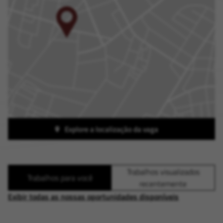
Explore a localização da vaga
Trabalhos visualizados
Trabalhos para você
recentemente
Exibir todas as nossas oportunidades disponíveis