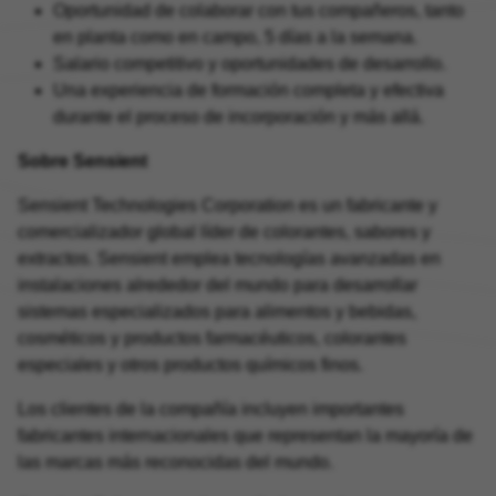
Oportunidad de colaborar con tus compañeros, tanto
en planta como en campo, 5 días a la semana.
Salario competitivo y oportunidades de desarrollo.
Una experiencia de formación completa y efectiva
durante el proceso de incorporación y más allá.
Sobre Sensient
Sensient Technologies Corporation es un fabricante y
comercializador global líder de colorantes, sabores y
extractos. Sensient emplea tecnologías avanzadas en
instalaciones alrededor del mundo para desarrollar
sistemas especializados para alimentos y bebidas,
cosméticos y productos farmacéuticos, colorantes
especiales y otros productos químicos finos.
Los clientes de la compañía incluyen importantes
fabricantes internacionales que representan la mayoría de
las marcas más reconocidas del mundo.