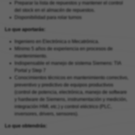
Preparar la lista de repuestos y mantener el control
del stock en el almacén de repuestos.
Disponibilidad para rolar turnos
Lo que aportarás:
Ingeniero en Electrónica o Mecatrónica.
Mínimo 5 años de experiencia en procesos de
mantenimiento.
Indispensable el manejo de sistema Siemens: TIA
Portal y Step 7
Conocimientos técnicos en mantenimiento correctivo,
preventivo y predictivo de equipos productivos
(control de potencia, electrónica, manejo de software
y hardware de Siemens, instrumentación y medición,
integración HMI, etc.) y control eléctrico (PLC,
inversores, drivers, sensores).
Lo que obtendrás: