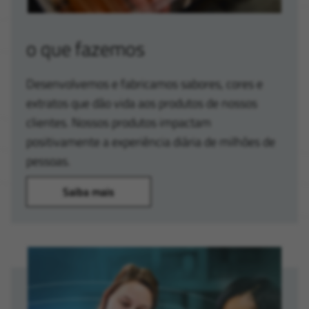
o que fazemos
Desenvolvemos e fabricamos sabores, cores e
extratos que dão vida aos produtos de nossos
clientes. Nossos produtos impactam
positivamente a experiência diária de milhões de
pessoas.
Saiba mais