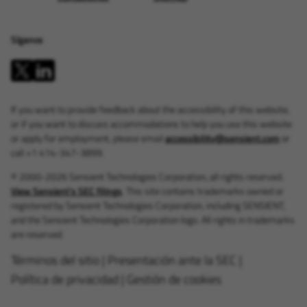
Síganos
If you want to provide feedback about the accessibility of this website,
or if you want to discuss accommodations to help you use this website
or apply for employment, please email
accessibility@sensient.com
or
call +1 414-347-3899.
© 2000-2026 Sensient Technologies Corporation, all rights reserved.
View Sensient's SEC filings
. This site contains trademarks owned or
registered by Sensient Technologies Corporation, including SENSIENT,
and the Sensient Technologies Corporation logo. All rights in trademarks
are reserved.
Términos del sitio
|
Presentación ante la SEC
|
Política de privacidad
|
Gestión de cookies