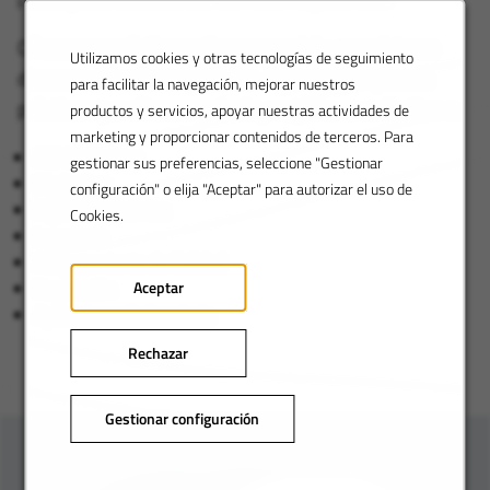
Ofrecemos prácticas a tiempo parcial y completo en
Utilizamos cookies y otras tecnologías de seguimiento
diversas ubicaciones globales. Algunos ejemplos de
para facilitar la navegación, mejorar nuestros
prácticas que ofrecemos incluyen, pero no se limitan a:
productos y servicios, apoyar nuestras actividades de
marketing y proporcionar contenidos de terceros. Para
Administrativo
gestionar sus preferencias, seleccione "Gestionar
Marketing
configuración" o elija "Aceptar" para autorizar el uso de
Ingeniería Química
Cookies.
Ingeniería
Aseguramiento de Calidad
Aceptar
Regulación
Aplicaciones/Laboratorio
Rechazar
Gestionar configuración