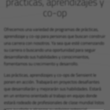
prácticas, aprendizajes y
co-op
Ofrecemos una variedad de programas de prácticas,
aprendizaje y co-op para personas que buscan construir
una carrera con nosotros. Ya sea que esté comenzando
su carrera o buscando una oportunidad para seguir
desarrollando sus habilidades y conocimientos,
fomentamos su crecimiento y desarrollo.
Las prácticas, aprendizajes y co-ops de Sensient le
ponen en acción. Trabajará en proyectos desafiantes
que desarrollarán y mejorarán sus habilidades. Estará
en un entorno orientado al trabajo en equipo donde
estará rodeado de profesionales de clase mundial listos
para ayudarle a alcanzar su máximo potencial.