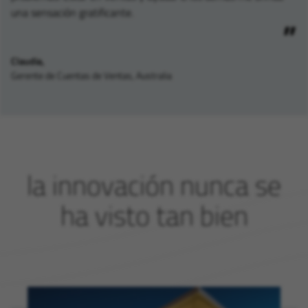
una sensación gratificante.
Claudia,
Gerente de Cuentas de Ventas, Australia
la innovación nunca se
ha visto tan bien