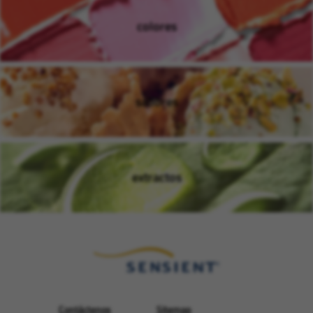
colores
(Se abre en una ventana nue
sabores
(Se abre en una ventana nue
extractos
(Se abre en una ventana nue
Contáctenos
Sitemap