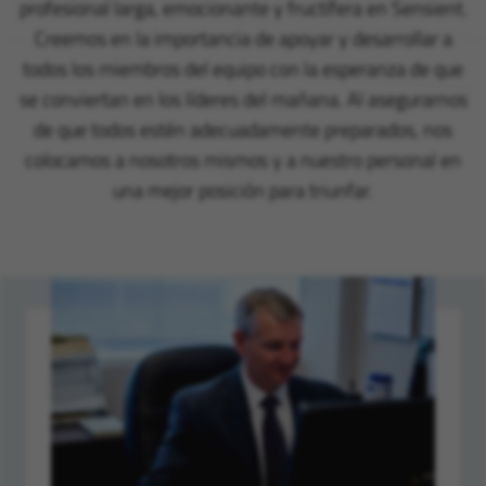
profesional larga, emocionante y fructífera en Sensient.
Creemos en la importancia de apoyar y desarrollar a
todos los miembros del equipo con la esperanza de que
se conviertan en los líderes del mañana. Al asegurarnos
de que todos estén adecuadamente preparados, nos
colocamos a nosotros mismos y a nuestro personal en
una mejor posición para triunfar.