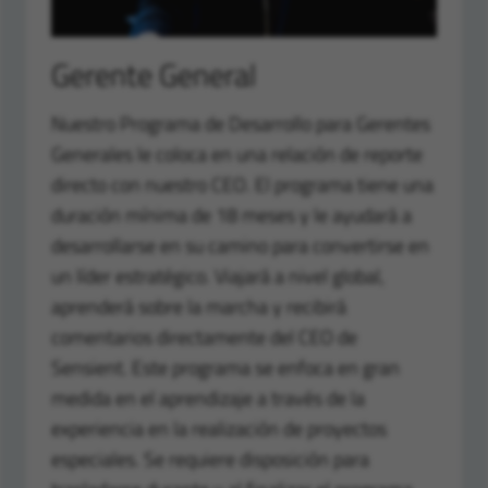
Gerente General
Nuestro Programa de Desarrollo para Gerentes
Generales le coloca en una relación de reporte
directo con nuestro CEO. El programa tiene una
duración mínima de 18 meses y le ayudará a
desarrollarse en su camino para convertirse en
un líder estratégico. Viajará a nivel global,
aprenderá sobre la marcha y recibirá
comentarios directamente del CEO de
Sensient. Este programa se enfoca en gran
medida en el aprendizaje a través de la
experiencia en la realización de proyectos
especiales. Se requiere disposición para