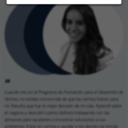
Cuando me uní al Programa de Formación para el Desarrollo de
Ventas, no estaba convencida de que las ventas fueran para
mí. Resulta que fue la mejor decisión de mi vida. Aprendí sobre
el negocio y descubrí cuánto disfruto trabajando con las
personas para ayudarles a encontrar soluciones a sus
problemas. Estar en ventas y ayudar a los demás me brinda