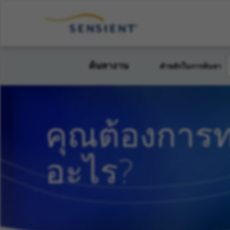
ค้นหางาน
คำหลักในการค้นหา
คุณต้องการทราบ
อะไร?